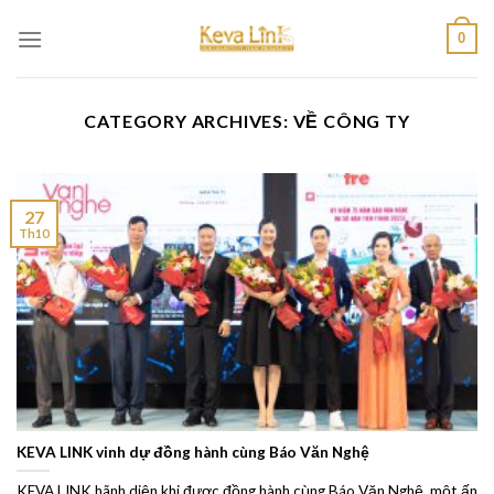
Skip
0
to
content
CATEGORY ARCHIVES:
VỀ CÔNG TY
27
Th10
KEVA LINK vinh dự đồng hành cùng Báo Văn Nghệ
KEVA LINK hãnh diện khi được đồng hành cùng Báo Văn Nghệ, một ấn