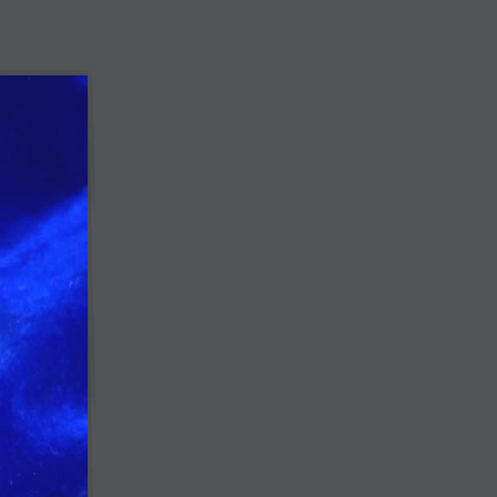
IỆN
TIN TỨC
TUYỂN DỤNG
LIÊN HỆ