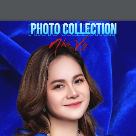
GIỚI THIỆU
DỊCH VỤ
KẾT NỐI
THƯ V
ECTION – By Keva Link