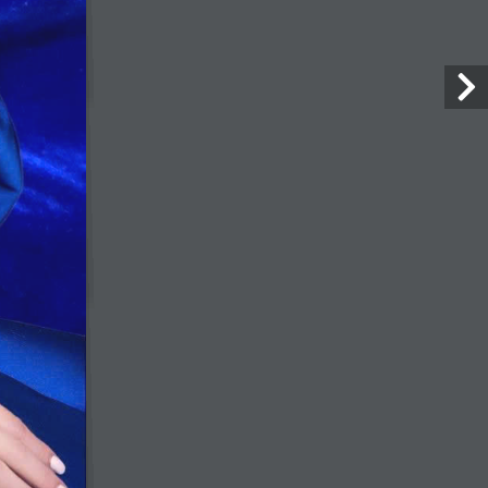
G
CÔNG TY TNHH KEVA LINK
Địa chỉ
: 2/44 Đường số 7, KCX Đô
Thành, Phường 4, Quận 3, TP.
HCM