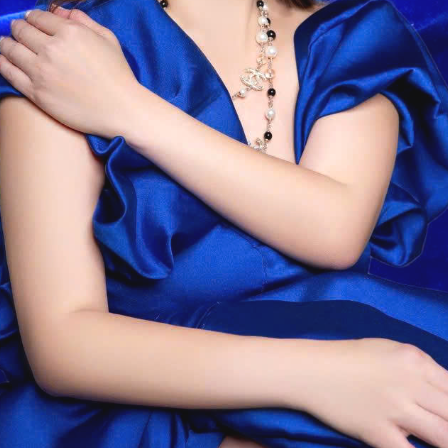
I TÁC KINH DOANH
ĐỐI TÁC TRUYỀN THÔN