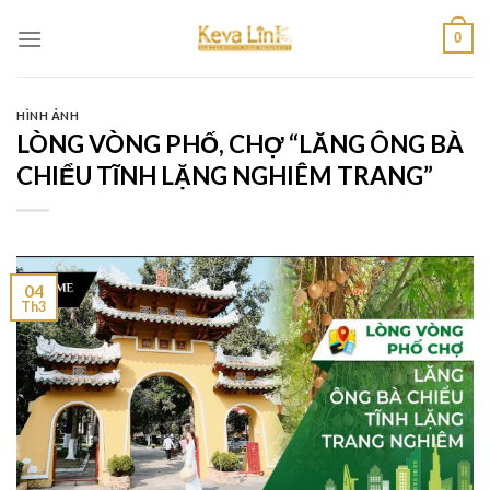
Skip
0
to
content
HÌNH ẢNH
LÒNG VÒNG PHỐ, CHỢ “LĂNG ÔNG BÀ
CHIỂU TĨNH LẶNG NGHIÊM TRANG”
04
Th3